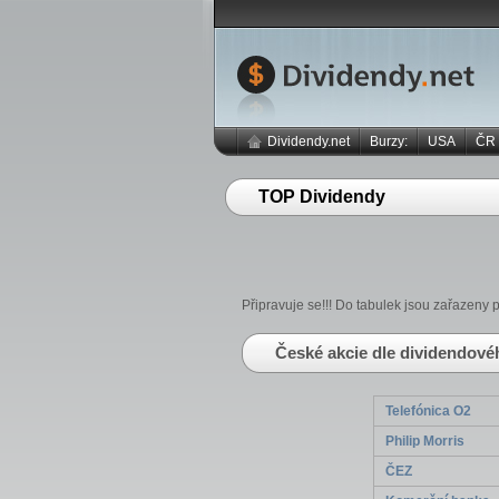
Dividendy.net
Burzy:
USA
ČR
TOP Dividendy
Připravuje se!!! Do tabulek jsou zařazeny
České akcie dle dividendov
Telefónica O2
Philip Morris
ČEZ