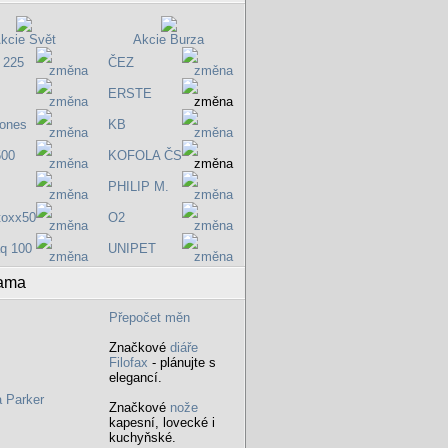
kcie Svět
Akcie Burza
 225
ČEZ
ERSTE
ones
KB
500
KOFOLA ČS
PHILIP M.
toxx50
O2
q 100
UNIPET
ama
Přepočet měn
Značkové
diáře
Filofax
- plánujte s
elegancí.
Značkové
nože
kapesní, lovecké i
kuchyňské.