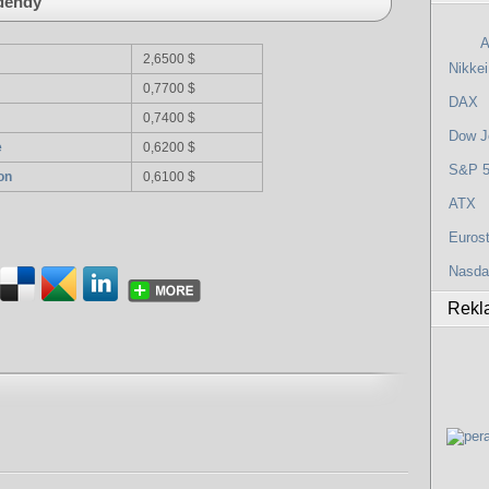
idendy
A
2,6500 $
Nikkei
0,7700 $
DAX
0,7400 $
Dow J
e
0,6200 $
S&P 
on
0,6100 $
ATX
Euros
Nasda
Rekl