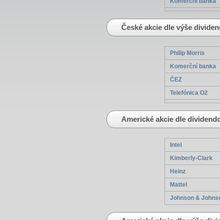
Komerční banka
České akcie dle výše divide
Philip Morris
Komerční banka
ČEZ
Telefónica O2
Americké akcie dle dividen
Intel
Kimberly-Clark
Heinz
Mattel
Johnson & Johns