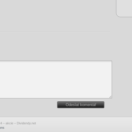
Odeslat komentář
4 – akcie – Dividendy.net
ons