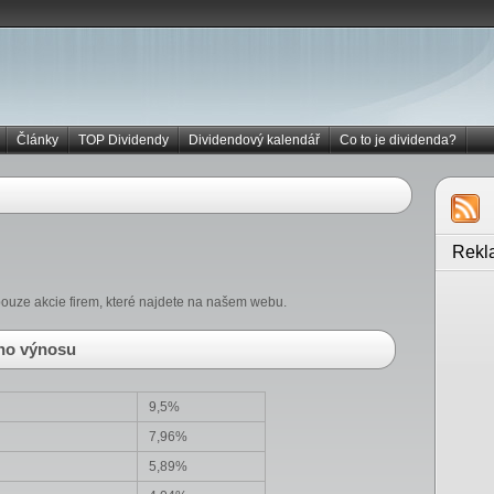
Články
TOP Dividendy
Dividendový kalendář
Co to je dividenda?
Rekl
 pouze akcie firem, které najdete na našem webu.
ého výnosu
9,5%
7,96%
5,89%