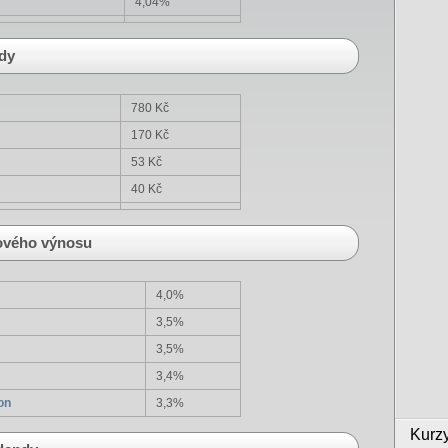
4,04%
ndy
780 Kč
170 Kč
53 Kč
40 Kč
dového výnosu
4,0%
3,5%
3,5%
3,4%
on
3,3%
Kurz