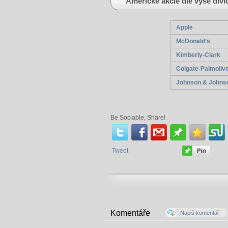
Americké akcie dle výše div
Apple
McDonald’s
Kimberly-Clark
Colgate-Palmoliv
Johnson & Johns
Be Sociable, Share!
Tweet
Komentáře
Napiš komentář