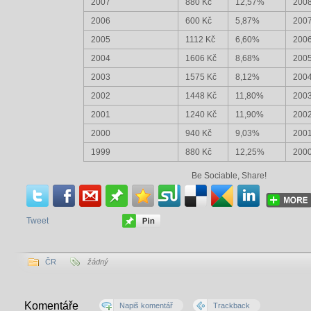
2007
880 Kč
12,57%
200
2006
600 Kč
5,87%
200
2005
1112 Kč
6,60%
200
2004
1606 Kč
8,68%
200
2003
1575 Kč
8,12%
200
2002
1448 Kč
11,80%
200
2001
1240 Kč
11,90%
200
2000
940 Kč
9,03%
200
1999
880 Kč
12,25%
200
Be Sociable, Share!
Tweet
ČR
žádný
Komentáře
Napiš komentář
Trackback