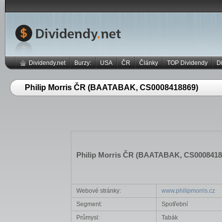
Dividendy.net
Burzy:
USA
ČR
Články
TOP Dividendy
D
Philip Morris ČR (BAATABAK, CS0008418869)
Philip Morris ČR (BAATABAK, CS0008418
Webové stránky:
www.philipmorris.cz
Segment:
Spotřební
Průmysl:
Tabák