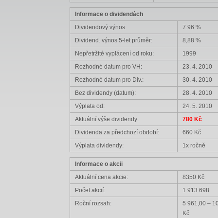
Informace o dividendách
Dividendový výnos:
7.96 %
Dividend. výnos 5-let průměr:
8,88 %
Nepřetržité vyplácení od roku:
1999
Rozhodné datum pro VH:
23. 4. 2010
Rozhodné datum pro Div.:
30. 4. 2010
Bez dividendy (datum):
28. 4. 2010
Výplata od:
24. 5. 2010
Aktuální výše dividendy:
780 Kč
Dividenda za předchozí období:
660 Kč
Výplata dividendy:
1x ročně
Informace o akcii
Aktuální cena akcie:
8350 Kč
Počet akcií:
1 913 698
Roční rozsah:
5 961,00 – 1
Kč