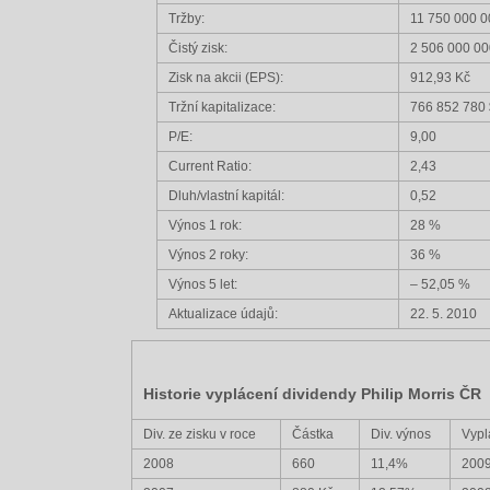
Tržby:
11 750 000 0
Čistý zisk:
2 506 000 00
Zisk na akcii (EPS):
912,93 Kč
Tržní kapitalizace:
766 852 780 
P/E:
9,00
Current Ratio:
2,43
Dluh/vlastní kapitál:
0,52
Výnos 1 rok:
28 %
Výnos 2 roky:
36 %
Výnos 5 let:
– 52,05 %
Aktualizace údajů:
22. 5. 2010
Historie vyplácení dividendy Philip Morris ČR
Div. ze zisku v roce
Částka
Div. výnos
Vypl
2008
660
11,4%
200