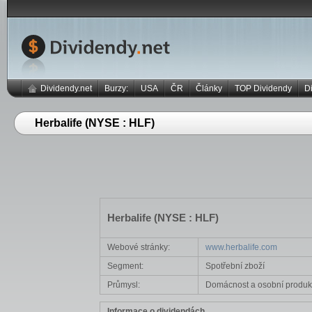
Dividendy.net
Burzy:
USA
ČR
Články
TOP Dividendy
D
Herbalife (NYSE : HLF)
Herbalife (NYSE : HLF)
Webové stránky:
www.herbalife.com
Segment:
Spotřební zboží
Průmysl:
Domácnost a osobní produk
Informace o dividendách