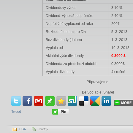
Dividendový výnos:
3,10 %
Dividend. výnos 5-let průměr:
2,40 %
Nepřetržité vyplácení od roku:
2007
Rozhodné datum pro Div.:
5. 3. 2013
Bez dividendy (datum):
1. 3. 2013
Výplata od:
19. 3. 2013
Aktuální výše dividendy:
0.3000 $
Dividenda za předchozí období:
0.3000$
Výplata dividendy:
4x ročně
Připravujeme!
Be Sociable, Share!
Tweet
USA
žádný