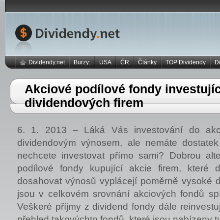
Dividendy.net
Burzy:
USA
ČR
Články
TOP Dividendy
D
Akciové podílové fondy investujíc
dividendových firem
6. 1. 2013 – Láká Vás investování do akc
dividendovým výnosem, ale nemáte dostatek
nechcete investovat přímo sami? Dobrou alt
podílové fondy kupující akcie firem, které 
dosahovat výnosů vyplácejí poměrně vysoké di
jsou v celkovém srovnání akciových fondů spí
Veškeré příjmy z dividend fondy dále reinvestu
přehled takovýchto fondů, které jsou nabízeny