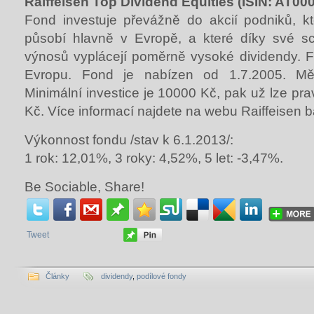
Raiffeisen Top Dividend Equities (ISIN: AT0
Fond investuje převážně do akcií podniků, kt
působí hlavně v Evropě, a které díky své s
výnosů vyplácejí poměrně vysoké dividendy. 
Evropu. Fond je nabízen od 1.7.2005. M
Minimální investice je 10000 Kč, pak už lze pra
Kč. Více informací najdete na webu Raiffeisen 
Výkonnost fondu /stav k 6.1.2013/:
1 rok: 12,01%, 3 roky: 4,52%, 5 let: -3,47%.
Be Sociable, Share!
Tweet
Články
dividendy
,
podílové fondy