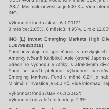
MSCI World (Net). Podfond v měně CZK je u 
2007. Minimální investice je 500 Kč. Více info
ING.
Výkonnost fondu /stav k 6.1.2013/:
3 měsíce: 2,85%, 6 měsíců: 4,95%, 1 rok: 12,0
ING (L) Invest Emerging Markets High Div
LU0799821219)
Fond investuje do společností v rozvíjejícíc
Ameriky (včetně Karibiku), Asie (kromě Japonsk
Středního východu a Afriky, s atraktivním di
Fond se snaží překonat výkonnost srovná
Emerging Markets. Fond v měně CZK je nabí
Minimální investice je 500 Kč. Více informací n
Výkonnost fondu /stav k 6.1.2013/:
Výkonnost od založení fondu je 7,6%.